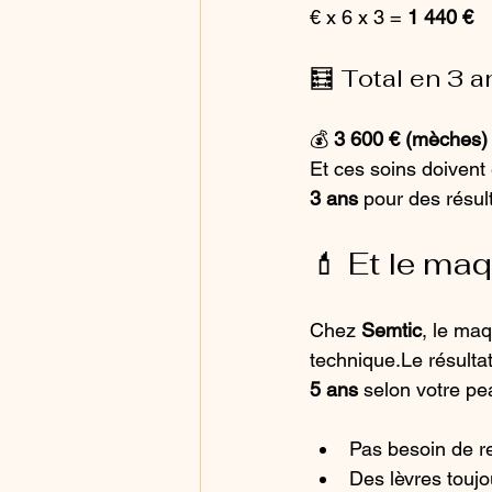
€ x 6 x 3 = 
1 440 €
🧮 Total en 3 a
💰 
3 600 € (mèches) 
Et ces soins doivent 
3 ans
 pour des résul
💄 Et le ma
Chez 
Semtic
, le ma
technique.Le résultat,
5 ans
 selon votre pe
Pas besoin de re
Des lèvres touj