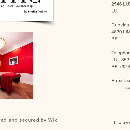
2546 L
LU
Rue des 
4830 L
BE
Teléphon
LU +352
BE +32 4
E-mail:
s
se
red and secured by
Wix
Trouv