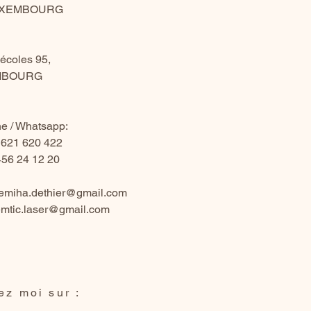
UXEMBOURG
écoles 95,
IMBOURG
e / Whatsapp:
 621 620 422
56 24 12 20
emiha.dethier@gmail.com
mtic.laser@gmail.com
ez moi sur :