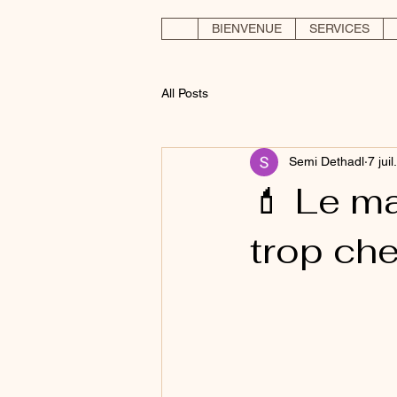
BIENVENUE
SERVICES
All Posts
Semi Dethadl
7 jui
💄 Le ma
trop che