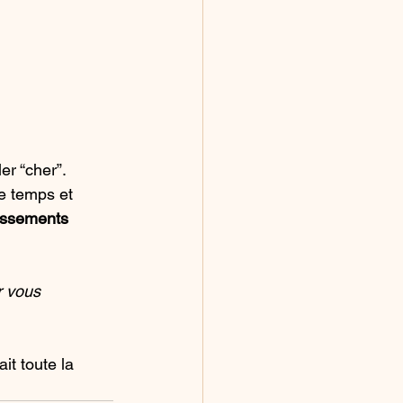
er “cher”.
e temps et 
tissements 
r vous 
ait toute la 