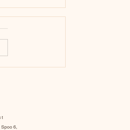
uvrez le Velvet
s : La Révolution du
uillage Permanent
 des Sourcils Parfaits
ct
 Spoo 6,