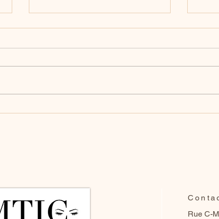
Les 5 plus gros ratés du
Déco
maquillage permanent : Ce
Brow
que personne ne te dit !
Maq
pour
Conta
Rue C-M