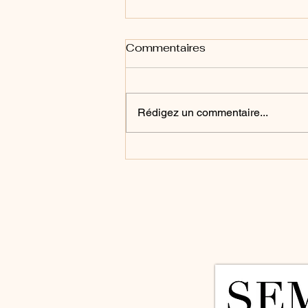
Commentaires
Rédigez un commentaire...
💬 Interview d’une cliente :
“Le maquillage permanent
chez Semtic Dermo m’a
changé la vie”