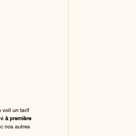
 voit un tarif 
vé 
à première 
c nos autres 