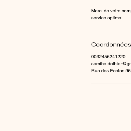
Merci de votre comp
Coordonnée
0032456241220
semiha.dethier@g
Rue des Ecoles 95