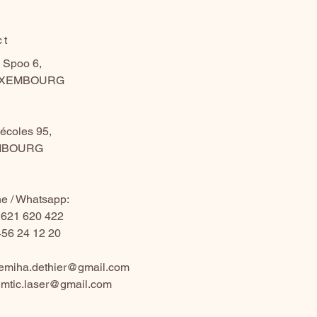
ct
 Spoo 6,
UXEMBOURG
écoles 95,
IMBOURG
e / Whatsapp:
 621 620 422
56 24 12 20
emiha.dethier@gmail.com
mtic.laser@gmail.com