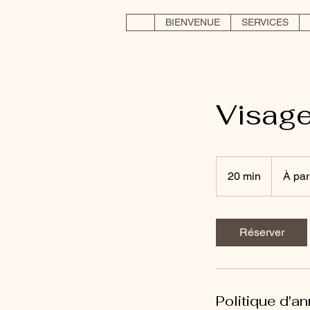
BIENVENUE
SERVICES
Visag
À
partir
20 min
2
À par
de
110
0
euros
m
i
Réserver
n
Politique d'an