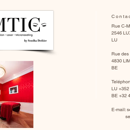
Conta
Rue C-M
2546 L
LU
Rue des 
4830 L
BE
Teléphon
LU +352
BE +32 4
E-mail:
s
se