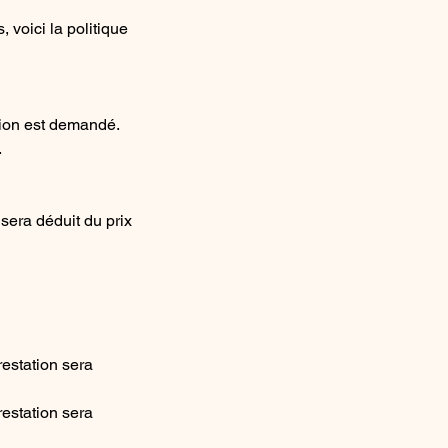
 voici la politique
tion est demandé.
.
sera déduit du prix
restation sera
restation sera