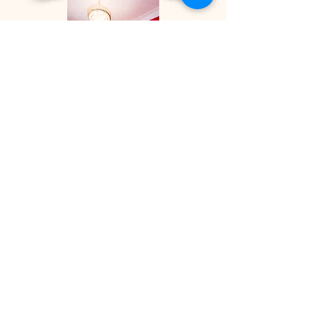
Contact
Rue C-M Spoo 6,
2546 LUXEMBOURG
LU
Rue des écoles 95,
4830 LIMBOURG
BE
Teléphone / Whatsapp:
LU
+352 621 620 422
BE
+32 456 24 12 20